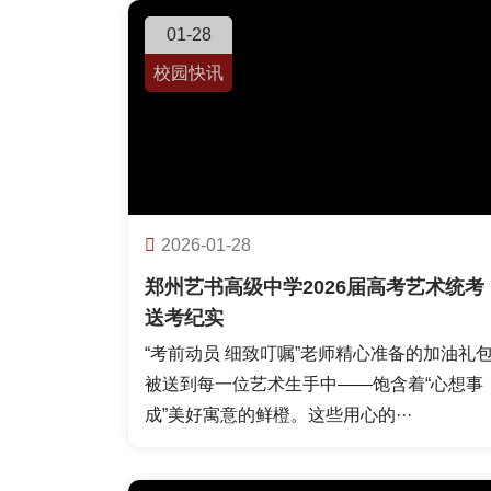
01-28
校园快讯
2026-01-28
郑州艺书高级中学2026届高考艺术统考
送考纪实
“考前动员 细致叮嘱”老师精心准备的加油礼
被送到每一位艺术生手中——饱含着“心想事
成”美好寓意的鲜橙。这些用心的···