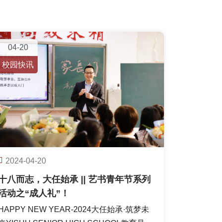
04-20
校园快讯
2024-04-20
十八而志，大任始承 || 艺书青年节系列
活动之“成人礼”！
HAPPY NEW YEAR-2024大任始承·筑梦未