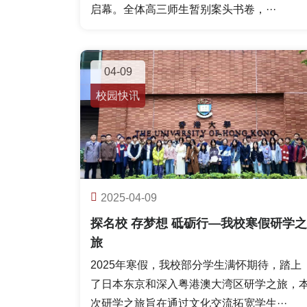
启幕。全体高三师生暂别案头书卷，···
04-09
校园快讯
2025-04-09
探名校 存梦想 砥砺行—我校寒假研学之
旅
2025年寒假，我校部分学生满怀期待，踏上
了日本东京和深入粤港澳大湾区研学之旅，
次研学之旅旨在通过文化交流拓宽学生···