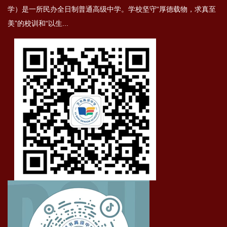
学）是⼀所⺠办全⽇制普通⾼级中学。学校坚守“厚德载物，求真⾄
美”的校训和“以⽣...