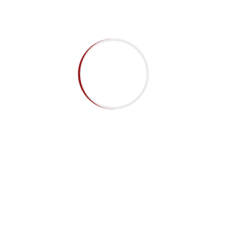
1
1/1
导航
最新资讯
联
艺术之美浸润校园—郑州歌
况
舞剧院走进艺书高级中学
伍
2026-02-28
程
空
学