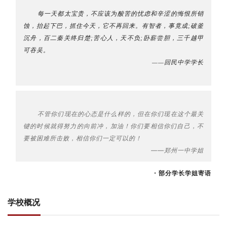
每一天都太宝贵，不应该为酸苦的忧虑和辛涩的悔恨所销
蚀，抬起下巴，抓住今天，它不再回来。有智者，事竟成
;破釜
沉舟，百二秦关终归楚;苦心人，天不负;卧薪尝胆，三千越甲
可吞吴。
——回民中学学长
不管你们现在的心态是什么样的，但在你们现在这个最关
键的时候就得努力的向前冲，加油！你们要相信你们自己，不
要被困难所击败，相信你们一定可以的！
——郑州一中学姐
·
部分学长学姐寄语
学校概况