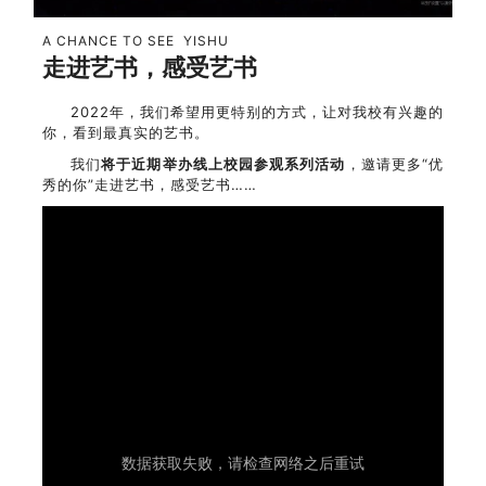
5
A CHANCE TO SEE YISHU
走
进艺书，
感受艺书
2022年，我们希望用更特别的方式，让对我校有兴趣的
你，看到最真实的艺书。
我们
将于近期
举办线上校园参观系列活动
，邀请更多“优
秀的你”走进艺书，感受艺书……