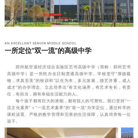
AN EXCELLENT SENIOR MIDDLE SCHOOL
一所定位“双一流”的高级中学
郑
州航空港经济综合实验区艺书⾼级中学（简称：
郑州艺书
⾼级中学）是⼀所⺠办全⽇制普通⾼级中学。
学校坚守“厚德载
物，求真⾄美”的校训和“以⽣为本，多元发展，德艺并重，成⼈
成才”的办学理念、⽴志培养出
“
有⽂化涵养，有艺术专⻓，有责
任，有担当，拥有幸福⽣活能⼒的⼈。
每个孩子都有巨大的潜能，都有惊人的可塑性。
我们坚持“一
流文化素养”＋“一流艺术素养”的“双一流”办学定位，通过科学的
课程设置、严格的教学管理和完善的生活保障，认真培养每一位
孩子。