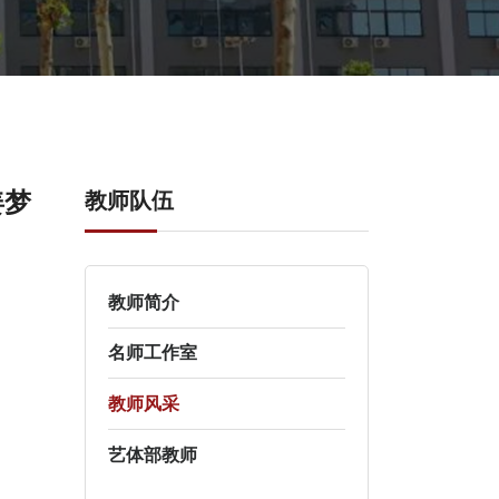
姜梦
教师队伍
教师简介
名师工作室
教师风采
艺体部教师