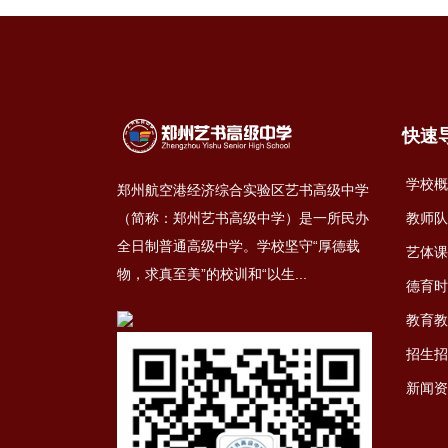
快速
学校概
郑州航空港经济综合实验区艺书⾼级中学
（简称：郑州艺书⾼级中学）是⼀所⺠办
教师队
全⽇制普通⾼级中学。学校坚守“厚德载
艺体课
物，求真⾄美”的校训和“以⽣...
德育时
教育教
招生招
新闻资