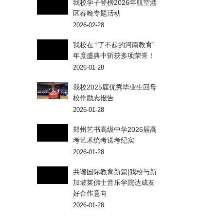
我校学子登榜2026年航空港
区春晚专题活动
2026-02-28
我校在 “了不起的河南教育”
年度盛典中斩获多项荣誉！
2026-01-28
我校2025届优秀毕业生回母
校作励志报告
2026-01-28
郑州艺书高级中学2026届高
考艺术统考送考纪实
2026-01-28
共谱国际教育新篇|我校与新
加坡莱佛士音乐学院达成友
好合作意向
2026-01-28