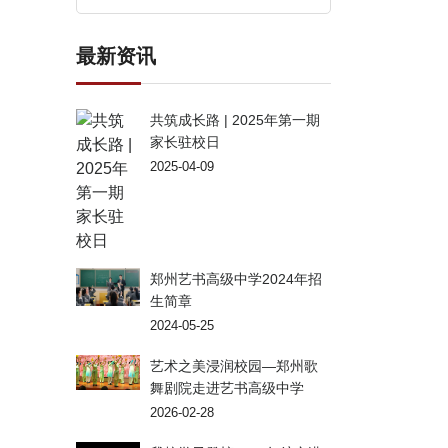
最新资讯
共筑成长路 | 2025年第一期
家长驻校日
2025-04-09
郑州艺书高级中学2024年招
生简章
2024-05-25
艺术之美浸润校园—郑州歌
舞剧院走进艺书高级中学
2026-02-28