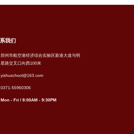
系我们
郑州市航空港经济综合实验区新港大道与明
星路交叉口向西100米
yishuschool@163.com
0371-55960306
Mon - Fri / 8:00AM - 9:30PM