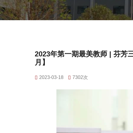
2023年第一期最美教师 | 
月】
2023-03-18
7302次