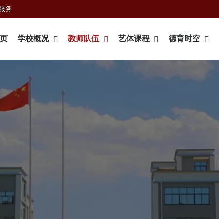
服务
页
学校概况
教师队伍
艺体课程
德育时空