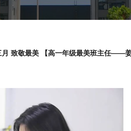
芬芳三月 致敬最美 【高一年级最美班主任——