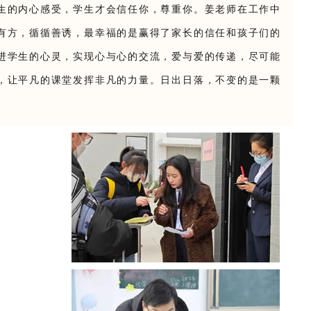
生的内心感受，学生才会信任你，尊重你。姜老师在
工作中
有方，循循善诱，最幸福的是赢得了家长的信任和孩子们的
进学
生的心灵，实现心与心的交流，爱与爱的传递，
尽可能
，
让平凡的课堂发挥非凡的力量。日出日落，不变的是一颗