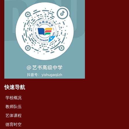
快速导航
学校概况
教师队伍
艺体课程
德育时空