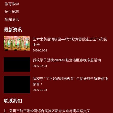
教育教学
招生招聘
新闻资讯
最新资讯
艺术之美浸润校园—郑州歌舞剧院走进艺书高级
中学
2026-02-28
我校学子登榜2026年航空港区春晚专题活动
2026-02-28
我校在 “了不起的河南教育” 年度盛典中斩获多项
荣誉！
2026-01-28
联系我们
郑州市航空港经济综合实验区新港大道与明星路交叉