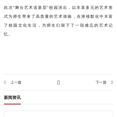
此次“舞台艺术送基层”校园演出，以丰富多元的艺术形
式为师生带来了高质量的艺术体验，在潜移默化中丰富
了校园文化生活，为师生们留下了一段难忘的艺术记
忆。
上一篇
下一篇
新闻资讯