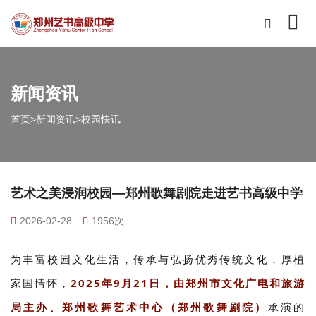
新闻资讯
首页
>
新闻资讯
>
校园快讯
艺术之美浸润校园—郑州歌舞剧院走进艺书高级中学
2026-02-28
1956次
为丰富校园文化生活，传承与弘扬优秀传统文化，厚植
家国情怀，
2025年9月21日，由郑州市文化广电和旅游
局主办、郑州歌舞艺术中心（郑州歌舞剧院）
承演的