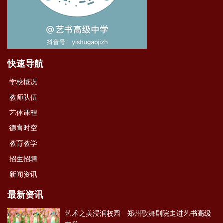
快速导航
学校概况
教师队伍
艺体课程
德育时空
教育教学
招生招聘
新闻资讯
最新资讯
艺术之美浸润校园—郑州歌舞剧院走进艺书高级