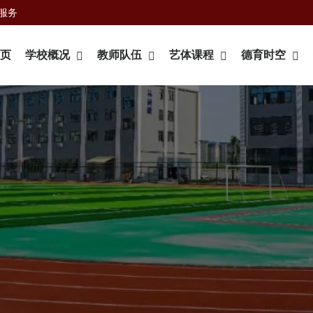
服务
页
学校概况
教师队伍
艺体课程
德育时空