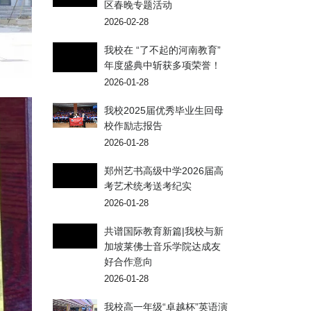
区春晚专题活动
2026-02-28
我校在 “了不起的河南教育”
年度盛典中斩获多项荣誉！
2026-01-28
我校2025届优秀毕业生回母
校作励志报告
2026-01-28
郑州艺书高级中学2026届高
考艺术统考送考纪实
2026-01-28
共谱国际教育新篇|我校与新
加坡莱佛士音乐学院达成友
好合作意向
2026-01-28
我校高一年级“卓越杯”英语演