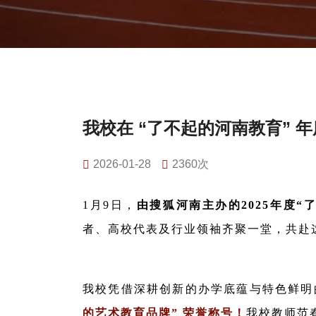
我校在 “了不起的河南教育” 
2026-01-28
2360次
1月9
日，
由搜狐河南
主办的
2025年度
者、高校代表及行业领袖齐聚一堂，共赴
我校凭借深耕创新的办学底蕴与特色鲜明
的艺术教育品牌” 荣誉称号！
我校教师范