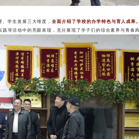
理、学生发展三大维度，
全面介绍了学校的办学特色与育人成果
实践等活动中的亮眼表现，充分展现了学子们的综合素养与青春