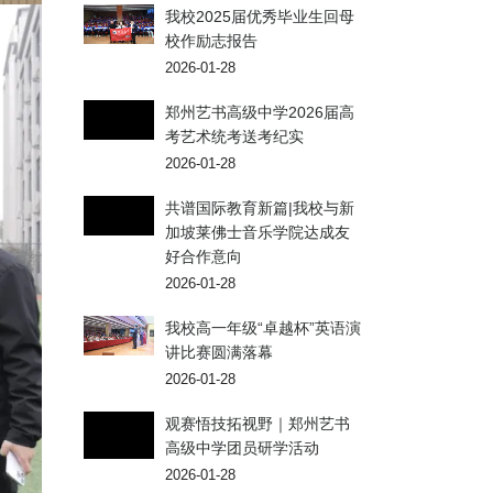
我校2025届优秀毕业生回母
校作励志报告
2026-01-28
郑州艺书高级中学2026届高
考艺术统考送考纪实
2026-01-28
共谱国际教育新篇|我校与新
加坡莱佛士音乐学院达成友
好合作意向
2026-01-28
我校高一年级“卓越杯”英语演
讲比赛圆满落幕
2026-01-28
观赛悟技拓视野｜郑州艺书
高级中学团员研学活动
2026-01-28