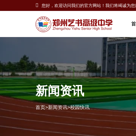
您好，欢迎访问我们的官方网站！我们将竭诚为您
首
新闻资讯
首页
>
新闻资讯
>
校园快讯