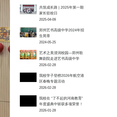
共筑成长路 | 2025年第一期
家长驻校日
2025-04-09
郑州艺书高级中学2024年招
生简章
2024-05-25
艺术之美浸润校园—郑州歌
舞剧院走进艺书高级中学
2026-02-28
我校学子登榜2026年航空港
区春晚专题活动
2026-02-28
我校在 “了不起的河南教育”
年度盛典中斩获多项荣誉！
2026-01-28